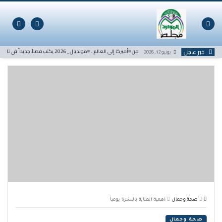
لتخطي
لى
لمحتوى
خبر عاجل
من #أميركا إلى العالم.. #مونديال_2026 يكتب فصلاً جديداً في تاريخ كرة القدم
يونيو 12, 2026
صحة وجمال
أهمية العناية بالبشرة يومياً
صحة وجمال