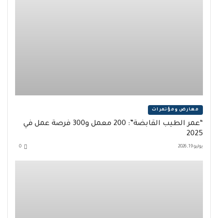
معارض ومؤتمرات
“عمر الطيب القابضة”: 200 معمل و300 فرصة عمل في
2025
يوليو 19, 2026
0