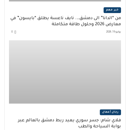
خبر مهم
من “الدانا” الى دمشق…. نايف ناعسة يطلق “بايسون” في
معارض 2026 وحلول طاقة متكاملة
يوليو 19, 2026
0
رجال أعمال
فلاي شام: جسر سوري يعيد ربط دمشق بالعالم عبر
بوابة السياحة والطب