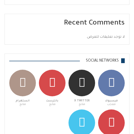
Recent Comments
لا توجد تعليقات للعرض.
SOCIAL NETWORKS
فيسبوك
X TWITTER
بانترست
انستغرام
معجب
متابع
متابع
متابع