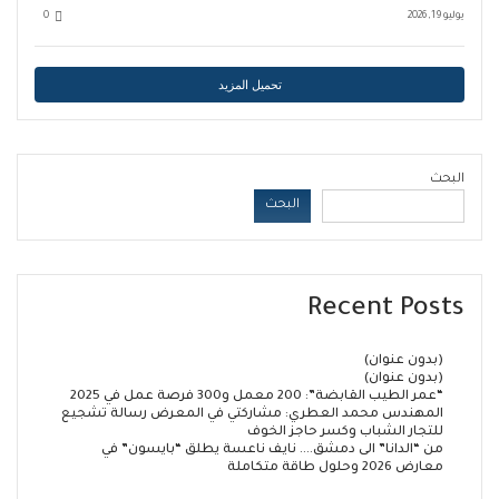
يوليو 19, 2026
0
تحميل المزيد
البحث
البحث
Recent Posts
(بدون عنوان)
(بدون عنوان)
“عمر الطيب القابضة”: 200 معمل و300 فرصة عمل في 2025
المهندس محمد العطري: مشاركتي في المعرض رسالة تشجيع
للتجار الشباب وكسر حاجز الخوف
من “الدانا” الى دمشق…. نايف ناعسة يطلق “بايسون” في
معارض 2026 وحلول طاقة متكاملة