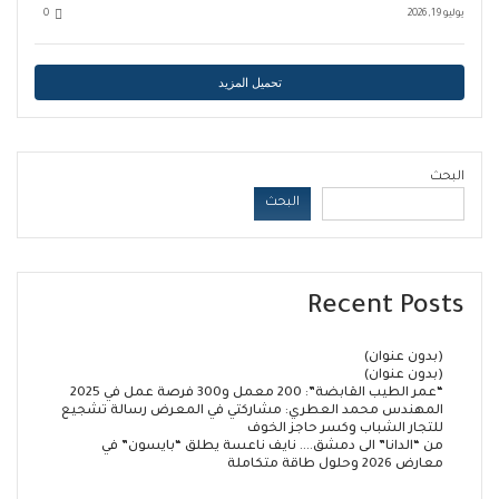
يوليو 19, 2026
0
تحميل المزيد
البحث
البحث
Recent Posts
(بدون عنوان)
(بدون عنوان)
“عمر الطيب القابضة”: 200 معمل و300 فرصة عمل في 2025
المهندس محمد العطري: مشاركتي في المعرض رسالة تشجيع
للتجار الشباب وكسر حاجز الخوف
من “الدانا” الى دمشق…. نايف ناعسة يطلق “بايسون” في
معارض 2026 وحلول طاقة متكاملة