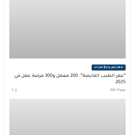
معارض ومؤتمرات
“عمر الطيب القابضة”: 200 معمل و300 فرصة عمل في
2025
يوليو 19, 2026
0