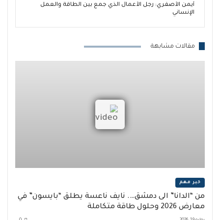
أيمن الأصفري: رجل الأعمال الذي جمع بين الطاقة والعمل
الإنساني
مقالات مشابهة
خبر مهم
من “الدانا” الى دمشق…. نايف ناعسة يطلق “بايسون” في
معارض 2026 وحلول طاقة متكاملة