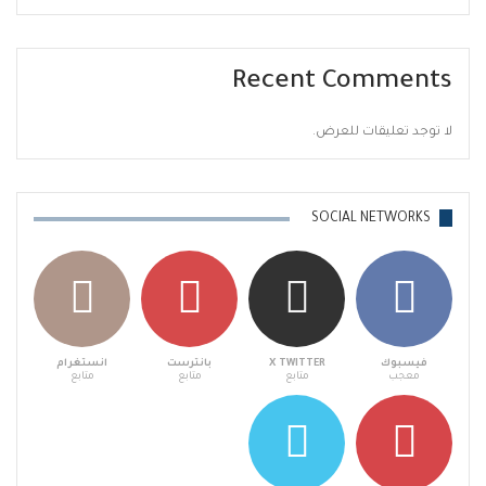
Recent Comments
لا توجد تعليقات للعرض.
SOCIAL NETWORKS
فيسبوك
X TWITTER
بانترست
انستغرام
معجب
متابع
متابع
متابع