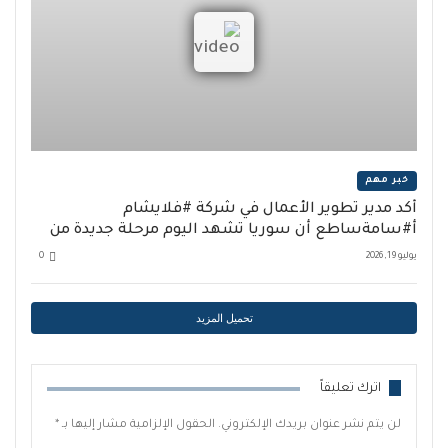
خبر مهم
أكد مدير تطوير الأعمال في شركة #فلايشام
أ#سامةساطع أن سوريا تشهد اليوم مرحلة جديدة من
الازدهار السياحي والانفتاح التدريجي على المحيطين
يوليو 19, 2026
0
الإقليمي والدولي.
تحميل المزيد
اترك تعليقاً
لن يتم نشر عنوان بريدك الإلكتروني.
الحقول الإلزامية مشار إليها بـ
*