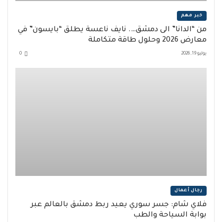
خبر مهم
من “الدانا” الى دمشق…. نايف ناعسة يطلق “بايسون” في
معارض 2026 وحلول طاقة متكاملة
يوليو 19, 2026
0
رجال أعمال
فلاي شام: جسر سوري يعيد ربط دمشق بالعالم عبر
بوابة السياحة والطب