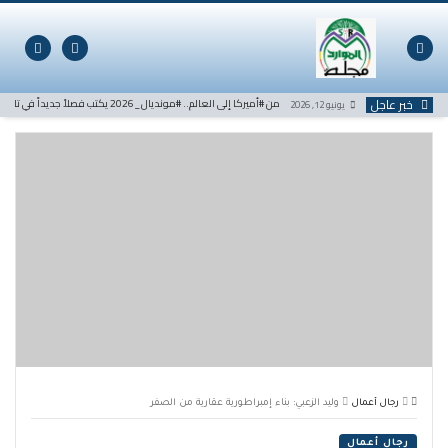
لتخطي
لى
لمحتوى
خبر عاجل
من #أميركا إلى العالم.. #مونديال_2026 يكتب فصلاً جديداً في تاريخ كرة القدم
يونيو 12, 2026
رجال أعمال
وليد الزعبي: بناء إمبراطورية عقارية من الصفر
رجال أعمال