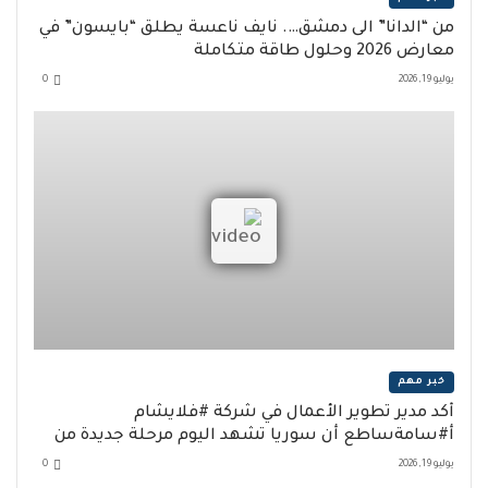
من “الدانا” الى دمشق…. نايف ناعسة يطلق “بايسون” في
معارض 2026 وحلول طاقة متكاملة
يوليو 19, 2026
0
خبر مهم
أكد مدير تطوير الأعمال في شركة #فلايشام
أ#سامةساطع أن سوريا تشهد اليوم مرحلة جديدة من
الازدهار السياحي والانفتاح التدريجي على المحيطين
يوليو 19, 2026
0
الإقليمي والدولي.