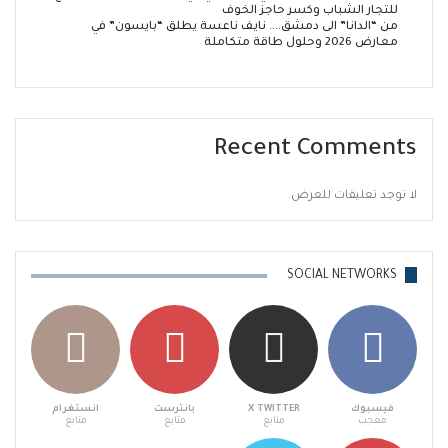
للتجار الشباب وكسر حاجز الخوف
من “الدانا” الى دمشق…. نايف ناعسة يطلق “بايسون” في
معارض 2026 وحلول طاقة متكاملة
Recent Comments
لا توجد تعليقات للعرض.
SOCIAL NETWORKS
فيسبوك
X TWITTER
بانترست
انستغرام
معجب
متابع
متابع
متابع