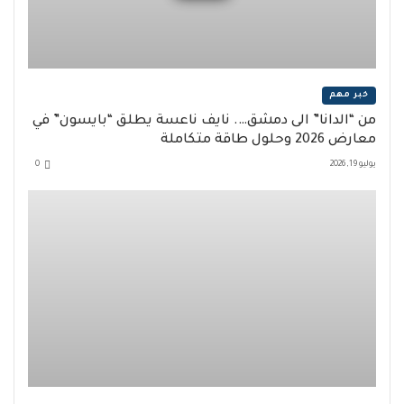
خبر مهم
من “الدانا” الى دمشق…. نايف ناعسة يطلق “بايسون” في
معارض 2026 وحلول طاقة متكاملة
يوليو 19, 2026
0