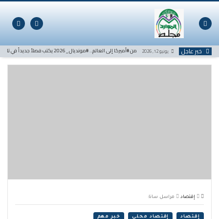
لتخطي
لى
لمحتوى
خبر عاجل
من #أميركا إلى العالم.. #مونديال_2026 يكتب فصلاً جديداً في تاريخ كرة القدم
يونيو 12, 2026
إقتصاد
مراسل سانا:
إقتصاد
إقتصاد محلي
خبر مهم