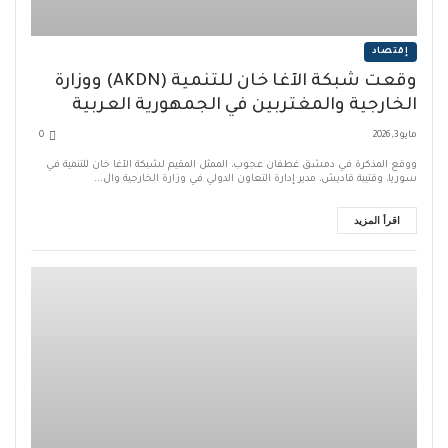
إقتصاد
وقّعت شبكة الآغا خان للتنمية (AKDN) ووزارة
الخارجية والمغتربين في الجمهورية العربية
السورية
مايو 3, 2026
0
ووقّع المذكرةَ في دمشق غطفان عجوب، الممثّل المقيم لشبكة الآغا خان للتنمية في
سوريا، وقتيبة قاديش، مدير إدارة التعاون الدولي في وزارة الخارجية وال...
اقرأ المزيد