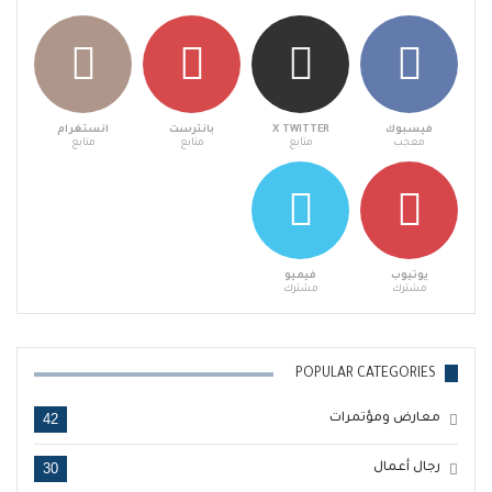
فيسبوك
X TWITTER
بانترست
انستغرام
معجب
متابع
متابع
متابع
يوتيوب
فيميو
مشترك
مشترك
POPULAR CATEGORIES
42
معارض ومؤتمرات
30
رجال أعمال