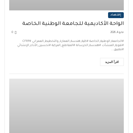
إقتصاد
الواحة الأكاديمية للجامعة الوطنية الخاصة
مايو 4, 2026
0
#الجامعة_الوطنية_الخاصة #كلية_هندسة_العمارة_والتخطيط_العمراني #CFRP
#تقوية_المنشآت #هندسة_الخرسانة #المقاطع_المركبة #تحسين_الأداء_الإنشائي
#تطبيق...
اقرأ المزيد