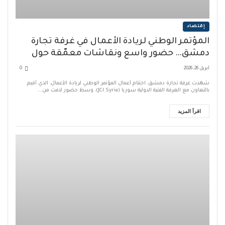
إقتصاد
المؤتمر الوطني لريادة الأعمال في غرفة تجارة
دمشق… حضور واسع ونقاشات معمّقة حول
مستقبل المشاريع الناشئة
أبريل 26, 2026
0
شهدت غرفة تجارة دمشق، اختتام أعمال المؤتمر الوطني لريادة الأعمال، الذي أقيم
بالتعاون مع الغرفة الفتية الدولية سوريا (JCI Syria)، وسط حضور لافت من...
اقرأ المزيد