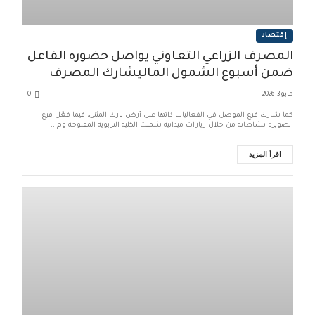
إقتصاد
المصرف الزراعي التعاوني يواصل حضوره الفاعل
ضمن أسبوع الشمول الماليشارك المصرف
الزراعي التعاوني
مايو 3, 2026
0
كما شارك فرع الموصل في الفعاليات ذاتها على أرض بارك المثنى، فيما فعّل فرع
الصويرة نشاطاته من خلال زيارات ميدانية شملت الكلية التربوية المفتوحة وم...
اقرأ المزيد