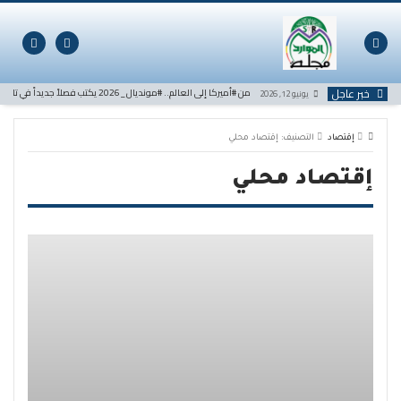
لتخطي
لى
لمحتوى
خبر عاجل
من #أميركا إلى العالم.. #مونديال_2026 يكتب فصلاً جديداً في تاريخ كرة القدم
يونيو 12, 2026
إقتصاد
التصنيف:
إقتصاد محلي
إقتصاد محلي