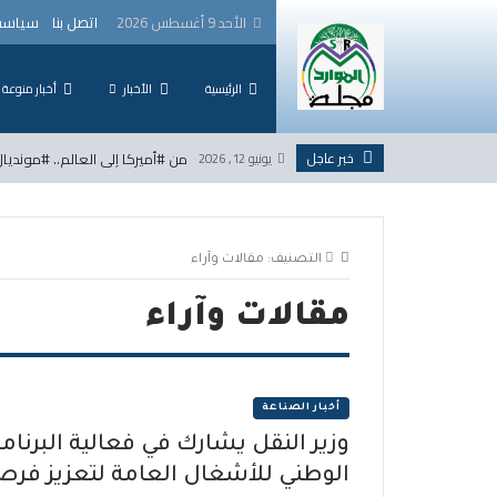
لتخطي
الأحد 9 أغسطس 2026
اتصل بنا
سياسة
لى
لمحتوى
الرئيسية
الأخبار
أخبار منوعة
خبر عاجل
من #أميركا إلى العالم.. #مونديال_2026 يكتب فصلاً جديداً في تاريخ كرة 
يونيو 12, 2026
التصنيف:
مقالات وآراء
مقالات وآراء
أخبار الصناعة
وزير النقل يشارك في فعالية البرنام
الوطني للأشغال العامة لتعزيز فر