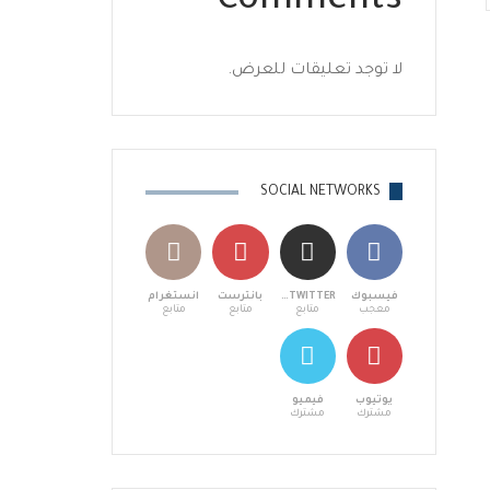
Comments
لا توجد تعليقات للعرض.
SOCIAL NETWORKS
فيسبوك
X TWITTER
بانترست
انستغرام
معجب
متابع
متابع
متابع
يوتيوب
فيميو
مشترك
مشترك