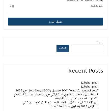
يوليو 19, 2026
0
تحميل المزيد
البحث
البحث
Recent Posts
(بدون عنوان)
(بدون عنوان)
“عمر الطيب القابضة”: 200 معمل و300 فرصة عمل في 2025
المهندس محمد العطري: مشاركتي في المعرض رسالة تشجيع
للتجار الشباب وكسر حاجز الخوف
من “الدانا” الى دمشق…. نايف ناعسة يطلق “بايسون” في
معارض 2026 وحلول طاقة متكاملة