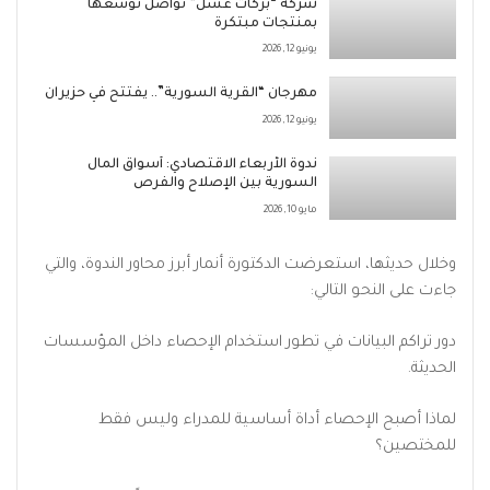
شركة “بركات عسل” تواصل توسعها
بمنتجات مبتكرة
يونيو 12, 2026
مهرجان “القرية السورية”.. يفتتح في حزيران
يونيو 12, 2026
ندوة الأربعاء الاقتصادي: أسواق المال
السورية بين الإصلاح والفرص
مايو 10, 2026
وخلال حديثها، استعرضت الدكتورة أنمار أبرز محاور الندوة، والتي
جاءت على النحو التالي:
دور تراكم البيانات في تطور استخدام الإحصاء داخل المؤسسات
الحديثة.
لماذا أصبح الإحصاء أداة أساسية للمدراء وليس فقط
للمختصين؟