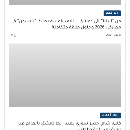
خبر مهم
من “الدانا” الى دمشق…. نايف ناعسة يطلق “بايسون” في
معارض 2026 وحلول طاقة متكاملة
يوليو 19, 2026
0
رجال أعمال
فلاي شام: جسر سوري يعيد ربط دمشق بالعالم عبر
بوابة السياحة والطب