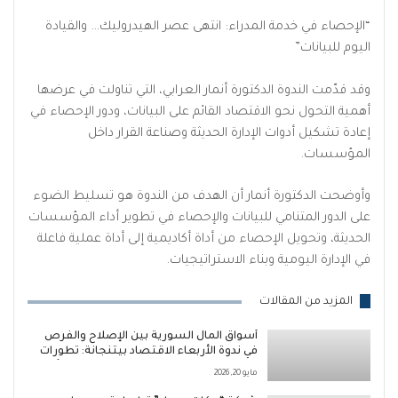
“الإحصاء في خدمة المدراء: انتهى عصر الهيدروليك… والقيادة
اليوم للبيانات”
وقد قدّمت الندوة الدكتورة أنمار العرابي، التي تناولت في عرضها
أهمية التحول نحو الاقتصاد القائم على البيانات، ودور الإحصاء في
إعادة تشكيل أدوات الإدارة الحديثة وصناعة القرار داخل
المؤسسات.
وأوضحت الدكتورة أنمار أن الهدف من الندوة هو تسليط الضوء
على الدور المتنامي للبيانات والإحصاء في تطوير أداء المؤسسات
الحديثة، وتحويل الإحصاء من أداة أكاديمية إلى أداة عملية فاعلة
في الإدارة اليومية وبناء الاستراتيجيات.
المزيد من المقالات
أسواق المال السورية بين الإصلاح والفرص
في ندوة الأربعاء الاقتصاد بيتنجانة: تطورات
واعدة مرتقبة لتعزيز دور سوق دمشق للأوراق
مايو 20, 2026
المالية