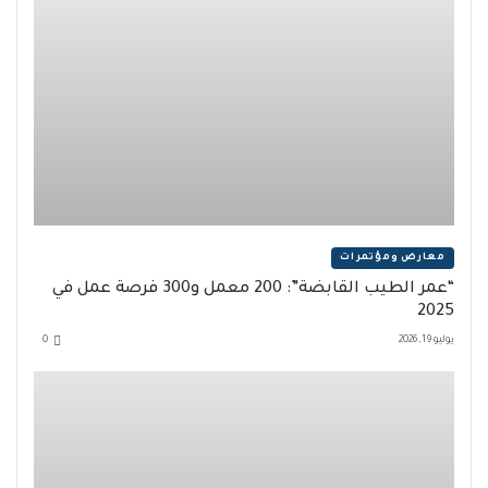
معارض ومؤتمرات
“عمر الطيب القابضة”: 200 معمل و300 فرصة عمل في
2025
يوليو 19, 2026
0