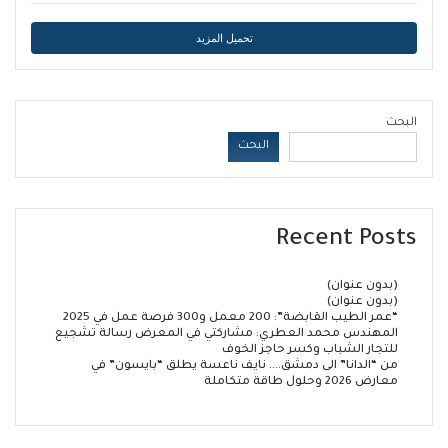
تحميل المزيد
البحث
البحث
Recent Posts
(بدون عنوان)
(بدون عنوان)
“عمر الطيب القابضة”: 200 معمل و300 فرصة عمل في 2025
المهندس محمد العطري: مشاركتي في المعرض رسالة تشجيع
للتجار الشباب وكسر حاجز الخوف
من “الدانا” الى دمشق…. نايف ناعسة يطلق “بايسون” في
معارض 2026 وحلول طاقة متكاملة