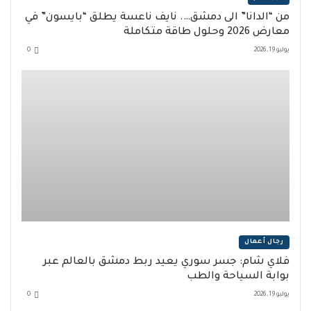
من “الدانا” الى دمشق…. نايف ناعسة يطلق “بايسون” في
معارض 2026 وحلول طاقة متكاملة
يوليو 19, 2026
0
رجال أعمال
فلاي شام: جسر سوري يعيد ربط دمشق بالعالم عبر
بوابة السياحة والطب
يوليو 19, 2026
0