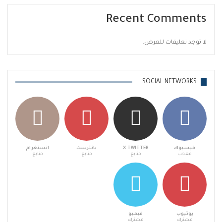
Recent Comments
لا توجد تعليقات للعرض.
SOCIAL NETWORKS
فيسبوك
X TWITTER
بانترست
انستغرام
معجب
متابع
متابع
متابع
يوتيوب
فيميو
مشترك
مشترك