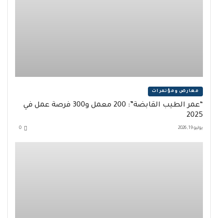
معارض ومؤتمرات
“عمر الطيب القابضة”: 200 معمل و300 فرصة عمل في
2025
يوليو 19, 2026
0