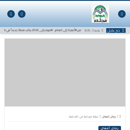
لتخطي
لى
لمحتوى
خبر عاجل
من #أميركا إلى العالم.. #مونديال_2026 يكتب فصلاً جديداً في تاريخ كرة القدم
يونيو 12, 2026
رجال أعمال
جولة ميدانية في اللاذقية
رجال أعمال