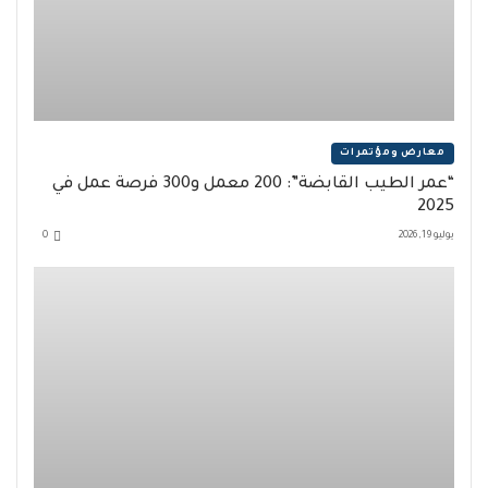
معارض ومؤتمرات
“عمر الطيب القابضة”: 200 معمل و300 فرصة عمل في
2025
يوليو 19, 2026
0