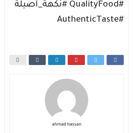
#QualityFood #نكهة_أصيلة
#AuthenticTaste
ahmad hassan