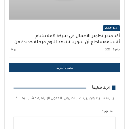
خبر مهم
أكد مدير تطوير الأعمال في شركة #فلايشام
أ#سامةساطع أن سوريا تشهد اليوم مرحلة جديدة من
الازدهار السياحي والانفتاح التدريجي على المحيطين
يوليو 19, 2026
0
الإقليمي والدولي.
تحميل المزيد
اترك تعليقاً
لن يتم نشر عنوان بريدك الإلكتروني.
الحقول الإلزامية مشار إليها بـ
*
التعليق
*