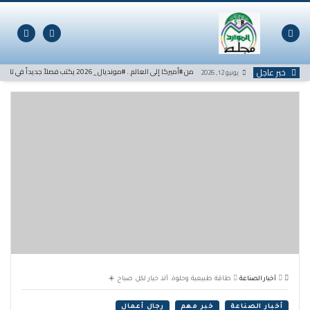
لتخطي
لى
لمحتوى
خبر عاجل
من #أميركا إلى العالم.. #مونديال_2026 يكتب فصلاً جديداً في تاريخ كرة القدم
يونيو 12, 2026
أخبار الصناعة
طاقة طبيعية وحلوة، ألذ خيار لكل صباح ☀️
أخبار الصناعة
خبر مهم
رجال أعمال