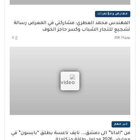
معارض ومؤتمرات
المهندس محمد العطري: مشاركتي في المعرض رسالة
تشجيع للتجار الشباب وكسر حاجز الخوف
يوليو 19, 2026
0
خبر مهم
من “الدانا” الى دمشق…. نايف ناعسة يطلق “بايسون” في
معارض 2026 وحلول طاقة متكاملة