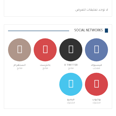
لا توجد تعليقات للعرض.
SOCIAL NETWORKS
فيسبوك
X TWITTER
بانترست
انستغرام
معجب
متابع
متابع
متابع
يوتيوب
فيميو
مشترك
مشترك