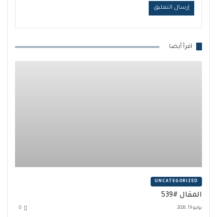
اقرأ أيضا
UNCATEGORIZED
المقال #539
يوليو 19, 2026
0