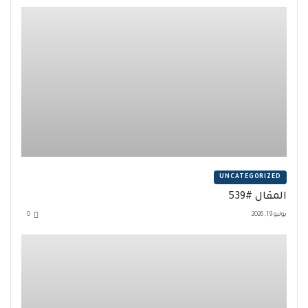
UNCATEGORIZED
المقال #539
يوليو 19, 2026
0