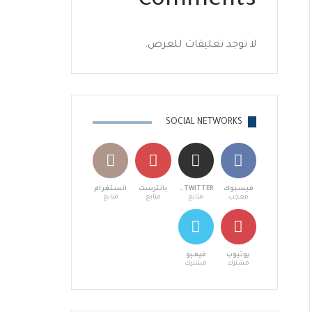
Comments
لا توجد تعليقات للعرض.
SOCIAL NETWORKS
فيسبوك
X TWITTER
بانترست
انستغرام
معجب
متابع
متابع
متابع
يوتيوب
فيميو
مشترك
مشترك