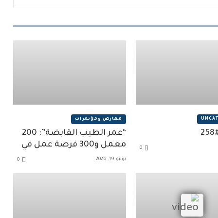
UNCAT
معارض ومؤتمرات
“عمر الطيب القابضة”: 200
معمل و300 فرصة عمل في
0
2025
يوليو 19, 2026
0