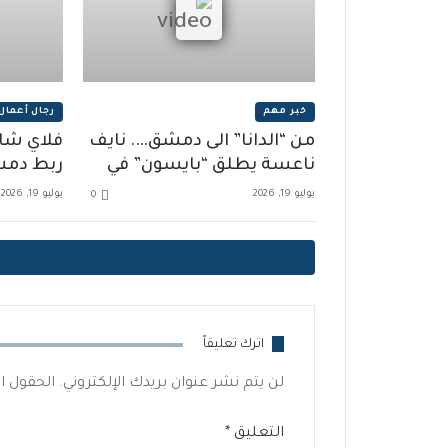
خبر مهم
رجال أعمال
من “الدانا” الى دمشق…. نايف
فلاي شا
ناعسة يطلق “بايسون” في
ربط دمشق
معارض 2026 وحلول طاقة
السياحة
يوليو 19, 2026
يوليو 19, 2026
0
متكاملة
اترك تعليقاً
لن يتم نشر عنوان بريدك الإلكتروني.
الحقول ال
التعليق
*