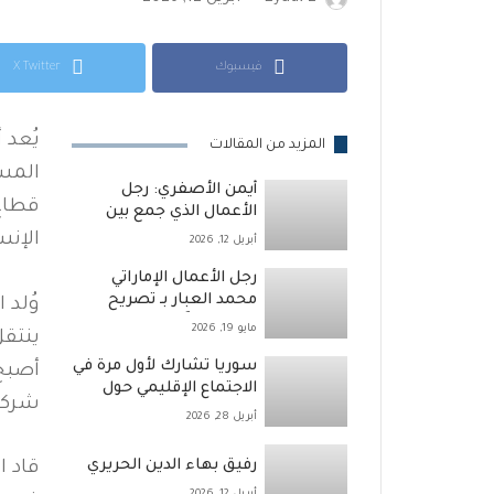
فيسبوك
X Twitter
يُعد 
المزيد من المقالات
المست
أيمن الأصفري: رجل
قطاع 
الأعمال الذي جمع بين
الطاقة والعمل الإنساني
الإنس
أبريل 12, 2026
رجل الأعمال الإماراتي
محمد العبار بـ تصريح
وُلد 
حديث قائلاً :
مايو 19, 2026
ينتقل
سوريا تشارك لأول مرة في
الاجتماع الإقليمي حول
شركات
التقييمات البيئية العابرة
أبريل 28, 2026
للحدود في اليونان
رفيق بهاء الدين الحريري
قاد 