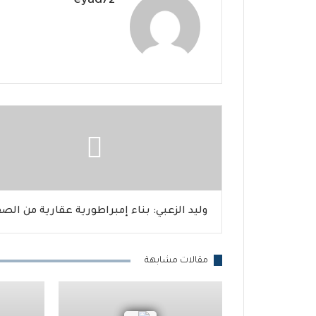
eyad72
وليد الزعبي: بناء إمبراطورية عقارية من الصف
مقالات مشابهة