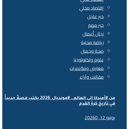
إقتصاد محلي
خبر عاجل
خبر مهم
رجال أعمال
رياضة محلية
صحة وجمال
علوم وتكنولوجيا
معارض ومؤتمرات
مقالات وآراء
من #أميركا إلى العالم.. #مونديال_2026 يكتب فصلاً جديداً
في تاريخ كرة القدم
يونيو 12, 2026
0