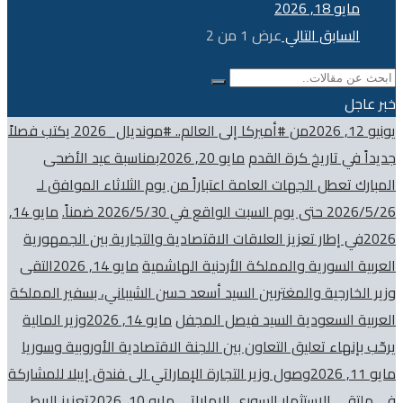
مايو 18, 2026
السابق
التالي
عرض
1
من
2
خبر عاجل
يونيو 12, 2026
من #أميركا إلى العالم.. #مونديال_2026 يكتب فصلاً
جديداً في تاريخ كرة القدم
مايو 20, 2026
بمناسبة عيد الأضحى
المبارك تعطل الجهات العامة اعتباراً من يوم الثلاثاء الموافق لـ
2026/5/26 حتى يوم السبت الواقع في 2026/5/30 ضمناً.
مايو 14,
2026
في إطار تعزيز العلاقات الاقتصادية والتجارية بين الجمهورية
العربية السورية والمملكة الأردنية الهاشمية
مايو 14, 2026
التقى
وزير الخارجية والمغتربين السيد أسعد حسن الشيباني، بسفير المملكة
العربية السعودية السيد فيصل المجفل
مايو 14, 2026
وزير المالية
يرحّب بإنهاء تعليق التعاون بين اللجنة الاقتصادية الأوروبية وسوريا
مايو 11, 2026
وصول وزير التجارة الإماراتي الى فندق إيبلا للمشاركة
في ملتقى الاستثمار السوري الإماراتي
مايو 10, 2026
تعزيز الربط