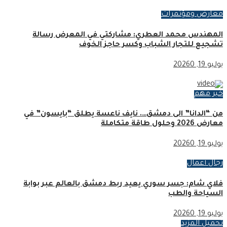
معارض ومؤتمرات
المهندس محمد العطري: مشاركتي في المعرض رسالة
تشجيع للتجار الشباب وكسر حاجز الخوف
يوليو 19, 2026
0
خبر مهم
من “الدانا” الى دمشق…. نايف ناعسة يطلق “بايسون” في
معارض 2026 وحلول طاقة متكاملة
يوليو 19, 2026
0
رجال أعمال
فلاي شام: جسر سوري يعيد ربط دمشق بالعالم عبر بوابة
السياحة والطب
يوليو 19, 2026
0
تحميل المزيد