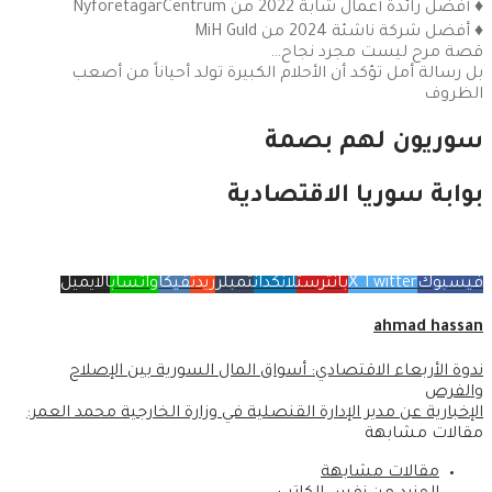
♦️ أفضل رائدة أعمال شابة 2022 من NyföretagarCentrum
♦️ أفضل شركة ناشئة 2024 من MiH Guld
قصة مرح ليست مجرد نجاح…
بل رسالة أمل تؤكد أن الأحلام الكبيرة تولد أحياناً من أصعب
الظروف
سوريون لهم بصمة
بوابة سوريا الاقتصادية
فيسبوك
X Twitter
بانترست
لانكدان
تمبلر
ريدت
فيكا
واتساب
الايميل
ahmad hassan
ندوة الأربعاء الاقتصادي: أسواق المال السورية بين الإصلاح
والفرص
الإخبارية عن مدير الإدارة القنصلية في وزارة الخارجية محمد العمر:
مقالات مشابهة
مقالات مشابهة