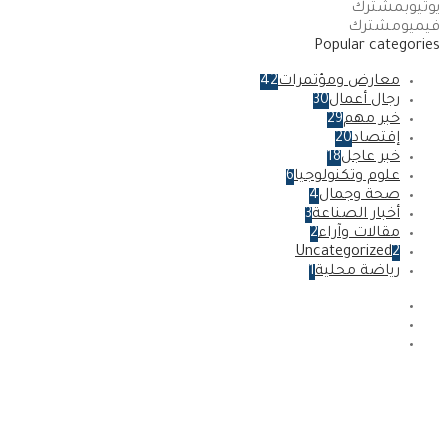
يوتيوب
مشترك
فيميو
مشترك
Popular categories
معارض ومؤتمرات
42
رجال أعمال
30
خبر مهم
29
إقتصاد
20
خبر عاجل
18
علوم وتكنولوجيا
6
صحة وجمال
4
أخبار الصناعة
3
مقالات وآراء
2
Uncategorized
2
رياضة محلية
1