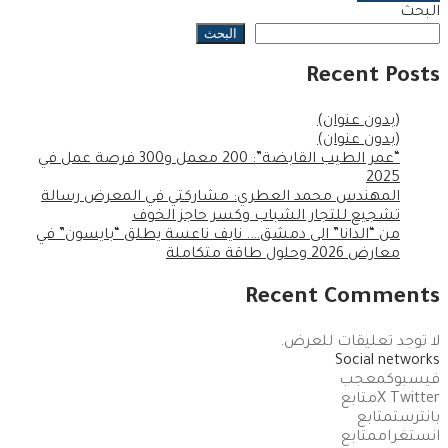
البحث
البحث
Recent Posts
(بدون عنوان)
(بدون عنوان)
“عمر الطيب القابضة”: 200 معمل و300 فرصة عمل في
2025
المهندس محمد العطري: مشاركتي في المعرض رسالة
تشجيع للتجار الشباب وكسر حاجز الخوف
من “الدانا” الى دمشق…. نايف ناعسة يطلق “بايسون” في
معارض 2026 وحلول طاقة متكاملة
Recent Comments
لا توجد تعليقات للعرض.
Social networks
فيسبوك
معجب
X Twitter
متابع
بانترست
متابع
انستغرام
متابع