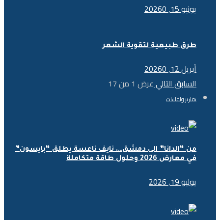
يونيو 15, 2026
0
طرق طبيعية لتقوية الشعر
أبريل 12, 2026
0
السابق
التالي
عرض
1
من
17
تقارير ولقاءات
من “الدانا” الى دمشق…. نايف ناعسة يطلق “بايسون”
في معارض 2026 وحلول طاقة متكاملة
يوليو 19, 2026