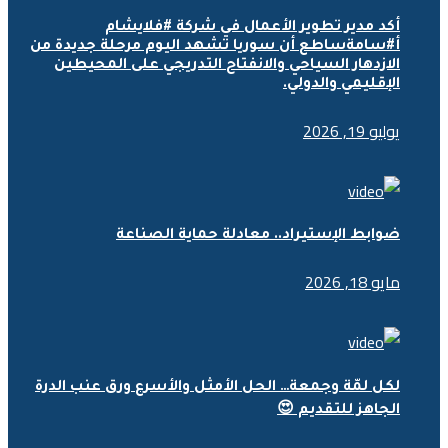
أكد مدير تطوير الأعمال في شركة #فلايشام
أ#سامةساطع أن سوريا تشهد اليوم مرحلة جديدة من
الازدهار السياحي والانفتاح التدريجي على المحيطين
الإقليمي والدولي.
يوليو 19, 2026
ضوابط الإستيراد.. معادلة حماية الصناعة
مايو 18, 2026
لكل لمّة وجمعة… الحل الأمثل والأسرع ورق عنب الدرة
الجاهز للتقديم 😍