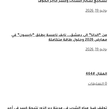
تشجيع للتجار الشباب وكسر حاجز الخوف
يوليو 19, 2026
من “الدانا” الى دمشق…. نايف ناعسة يطلق “بايسون” في
معارض 2026 وحلول طاقة متكاملة
يوليو 19, 2026
المقال #464
0 التعليقات
توقف ضخ مياه الشرب في مدينة دير الزور نتيجة كسر في أحد