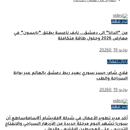
المزيد من نفس الكاتب
خبر مهم
من “الدانا” الى دمشق…. نايف ناعسة يطلق “بايسون” في
معارض 2026 وحلول طاقة متكاملة
يوليو 19, 2026
0
رجال أعمال
فلاي شام: جسر سوري يعيد ربط دمشق بالعالم عبر بوابة
السياحة والطب
يوليو 19, 2026
0
خبر مهم
أكد مدير تطوير الأعمال في شركة #فلايشام أ#سامةساطع أن
سوريا تشهد اليوم مرحلة جديدة من الازدهار السياحي والانفتاح
التدريجي على المحيطين الإقليمي والدولي.