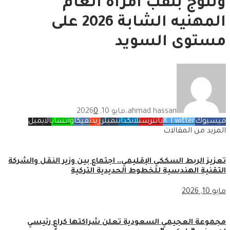
وتتوج بلقب امرأة العام
المهنيه الشابة 2026 على
مستوى السويد
ahmad hassan
مايو 10, 2026
0
—
فيسبوك
X Twitter
بانترست
لانكدان
تمبلر
ريدت
فيكا
واتساب
الايميل
المزيد من المقالات
تعزيز الربط السككي الإقليمي.. اجتماع بين وزير النقل والشركة
التقنية الهندسية للخطوط الحديدية التركية
مايو 10, 2026
مجموعة العجيمي السعودية تعلن شراكتها كراعٍ رئيسي