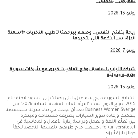
لمعرض “بلدكس”
يونيو 15, 2026
ريحة بتفتح النفس… وطعم بيرجعنا لأطيب الذكريات ✨سمنة
الدرّة، سر النكهة اللي بتحبوها.
يونيو 7, 2026
شركة الأيادي الماهرة توقع اتفاقيات كبرى مع شركات سورية
وتركية ودولية
يونيو 15, 2026
الشابة السورية مرح إسماعيل، التي وصلت إلى السويد لاجئة عام
2015، تُتوَّج اليوم بلقب “امرأة العام المهنية الشابة 2026” من
Business Women Sverige بعد أن نجحت في بناء شركة متخصصة
بتفكيك وإعادة تدوير السيارات بطريقة مستدامة ومبتكرة.
بين تعلّم اللغة والعمل ودراسة إدارة الأعمال والمحاسبة في
Folkuniversitetet، صنعت مرح طريقها بنفسها، لتحصد لاحقاً
جوائز بارزة أبرزها: